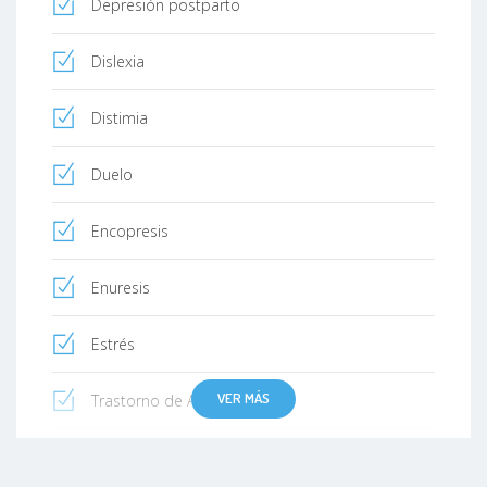
Depresión postparto
Dislexia
Distimia
Duelo
Encopresis
Enuresis
Estrés
VER MÁS
Trastorno de Adaptación
Trastorno de ansiedad (fobia social)