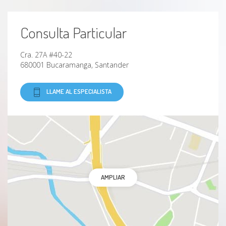
Angustia
Consulta Particular
Ataques de pánico
Cra. 27A #40-22
680001 Bucaramanga, Santander
Timidez
LLAME AL ESPECIALISTA
Codependencia emocional
Conflictos de pareja
Divorcio
Separación de la pareja
AMPLIAR
Estrés laboral