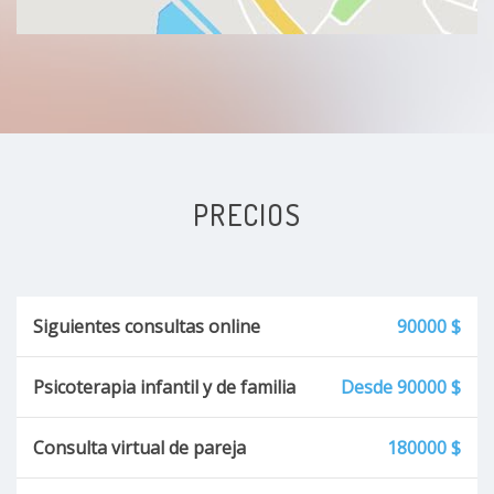
Dificultades escolares y académicas
Discalculia
Trastorno de ansiedad
Crisis de pánico
PRECIOS
Burnout laboral
Inestabilidad sexual o de pareja
Siguientes consultas online
90000 $
Duelo patológico
Psicoterapia infantil y de familia
Desde 90000 $
Burnout
Consulta virtual de pareja
180000 $
Déficit de motivación