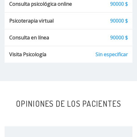
Consulta psicológica online
90000 $
Deterioro cognitivo
Psicoterapia virtual
90000 $
Trastornos madurativos del neurodesarrollo
Consulta en línea
90000 $
Disgrafia
Visita Psicología
Sin especificar
OPINIONES DE LOS PACIENTES